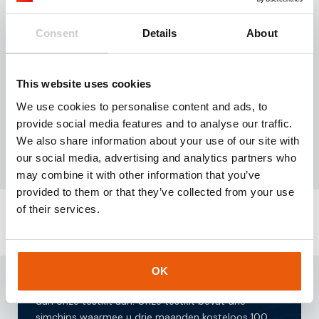
Geschreven door:
Jochem Koppes
Consent
Details
About
Owner & Director
This website uses cookies
Gespecialiseerd in hoogwaardige IoT-connectiviteit,
IoT-hardware en dataverwerkingsoplossingen.
We use cookies to personalise content and ads, to
provide social media features and to analyse our traffic.
We also share information about your use of our site with
our social media, advertising and analytics partners who
may combine it with other information that you’ve
provided to them or that they’ve collected from your use
of their services.
Vraag onze
testkit aan
Bent u op zoek naar IoT simkaarten die uw oplossing
OK
voorzien van een continue internetverbinding? Vraag
dan onze testkit aan! Onze testkit bevat drie
simchips waarmee u drie maanden kosteloos 100