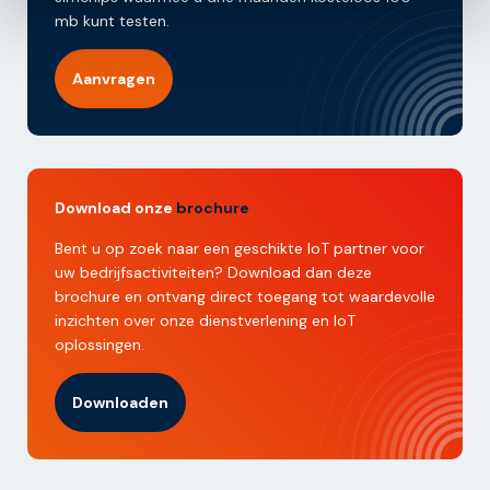
mb kunt testen.
Aanvragen
Download onze
brochure
Bent u op zoek naar een geschikte IoT partner voor
uw bedrijfsactiviteiten? Download dan deze
brochure en ontvang direct toegang tot waardevolle
inzichten over onze dienstverlening en IoT
oplossingen.
Downloaden