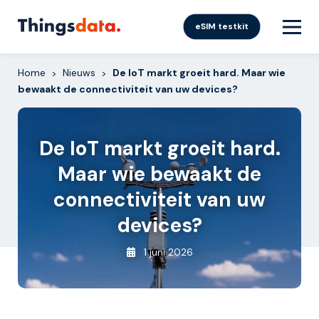
Skip
to
eSIM testkit
content
Home
Nieuws
De IoT markt groeit hard. Maar wie
>
>
bewaakt de connectiviteit van uw devices?
De IoT markt groeit hard.
Maar wie bewaakt de
connectiviteit van uw
devices?
1 juni 2026