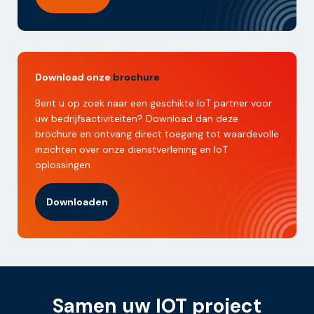
Download onze
brochure
Bent u op zoek naar een geschikte IoT partner voor
uw bedrijfsactiviteiten? Download dan deze
brochure en ontvang direct toegang tot waardevolle
inzichten over onze dienstverlening en IoT
oplossingen.
Downloaden
Samen uw IOT project