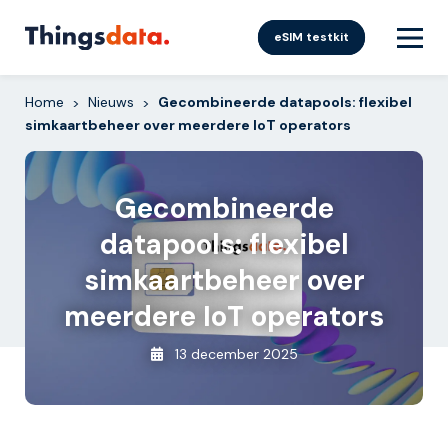
Skip
to
eSIM testkit
content
Home
Nieuws
Gecombineerde datapools: flexibel
>
>
simkaartbeheer over meerdere IoT operators
Gecombineerde
datapools: flexibel
simkaartbeheer over
meerdere IoT operators
13 december 2025