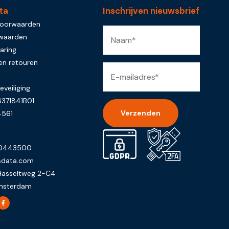
ta
Inschrijven nieuwsbrief
voorwaarden
rwaarden
aring
en retouren
eveiliging
371841B01
4561
Alternative:
-0443500
sdata.com
Hasseltweg 2-C4
msterdam