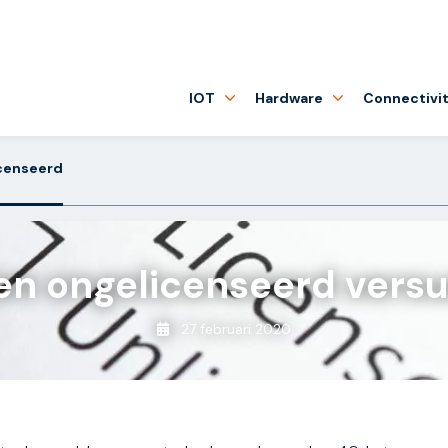
IOT
Hardware
Connectivit
icenseerd
en ongelicenseerd versu
27 februari 2020