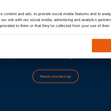
e content and ads, to provide social media features and to analy
 our site with our social media, advertising and analytics partn
 provided to them or that they’ve collected from your use of their
Samen uw IOT project realiseren
ij vrijblijvend de rol van Internet of Things in uw projecten be
Neem contact op