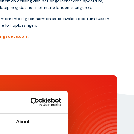
citeit en dekking dan het ongelicenseerde spectrum,
ig nog dat het niet in alle landen is uitgerold.
en momenteel geen harmonisatie inzake spectrum tussen
che IoT oplossingen.
ingsdata.com
.
ikte IoT partner voor uw
ad dan deze brochure en ontvang
e inzichten over onze
ngen.
About