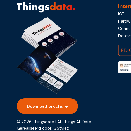
Inter
IOT
Hardw
Connec
Datave
Download brochure
© 2026 Thingsdata | All Things All Data
Gerealiseerd door:
QStylez