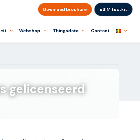
Download brochure
eSIM testkit
eit
Webshop
Thingsdata
Contact
s gelicenseerd