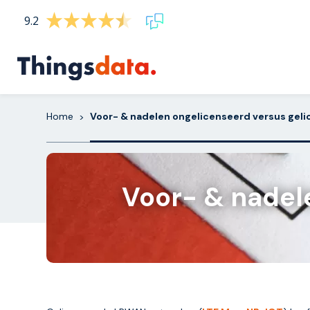
Skip
9.2
to
content
Home
Voor- & nadelen ongelicenseerd versus gel
>
Voor- & nadel