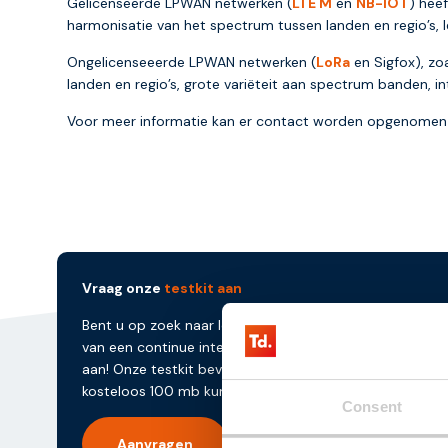
Gelicenseerde LPWAN netwerken (
LTE M
en
NB-IOT
) hee
harmonisatie van het spectrum tussen landen en regio’s, l
Ongelicenseeerde LPWAN netwerken (
LoRa
en Sigfox), zo
landen en regio’s, grote variëteit aan spectrum banden, int
Voor meer informatie kan er contact worden opgenomen
Vraag onze
testkit aan
Bent u op zoek naar IoT simkaarten die uw oplossing v
van een continue internetverbinding? Vraag dan onze te
aan! Onze testkit bevat drie simchips waarmee u drie
kosteloos 100 mb kunt testen.
Consent
Aanvragen