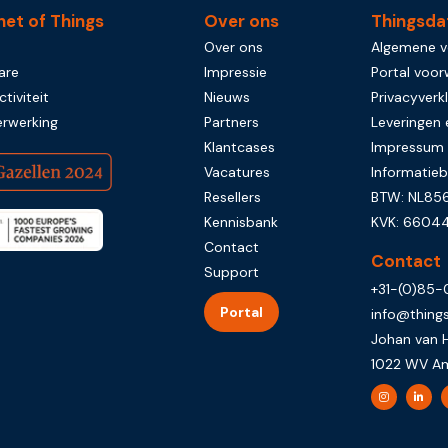
net of Things
Over ons
Thingsda
Over ons
Algemene 
are
Impressie
Portal voo
tiviteit
Nieuws
Privacyverkl
rwerking
Partners
Leveringen 
Klantcases
Impressum
Vacatures
Informatieb
Resellers
BTW: NL856
Kennisbank
KVK: 6604
Contact
Contact
Support
+31-(0)85
Portal
info@thing
Johan van 
1022 WV A