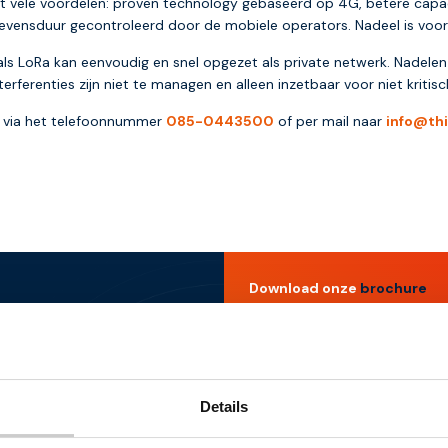
ft vele voordelen: proven technology gebaseerd op 4G, betere capa
evensduur gecontroleerd door de mobiele operators. Nadeel is voorlop
als LoRa kan eenvoudig en snel opgezet als private netwerk. Nadel
erferenties zijn niet te managen en alleen inzetbaar voor niet kritis
 via het telefoonnummer
085-0443500
of per mail naar
info@th
Download onze
brochure
oorzien
Bent u op zoek naar een gesch
stkit
bedrijfsactiviteiten? Downlo
 maanden
direct toegang tot waardevoll
dienstverlening en IoT oplossi
Details
Downloaden