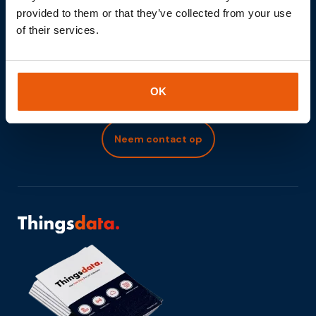
Samen uw IOT project
provided to them or that they’ve collected from your use
realiseren?
of their services.
Laten wij vrijblijvend de rol van Internet of Things in uw
projecten bespreken.
OK
Neem contact op