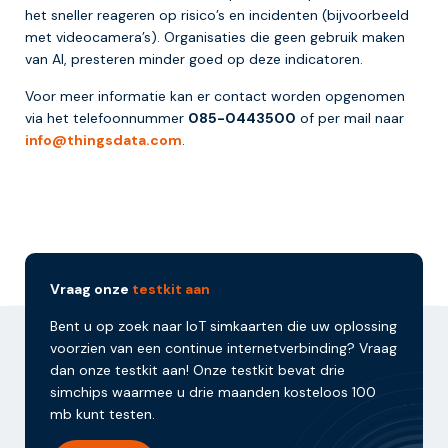
het sneller reageren op risico’s en incidenten (bijvoorbeeld
met videocamera’s). Organisaties die geen gebruik maken
van AI, presteren minder goed op deze indicatoren.
Voor meer informatie kan er contact worden opgenomen
via het telefoonnummer
085-0443500
of per mail naar
info@thingsdata.com
.
Vraag onze
testkit aan
Bent u op zoek naar IoT simkaarten die uw oplossing
voorzien van een continue internetverbinding? Vraag
dan onze testkit aan! Onze testkit bevat drie
simchips waarmee u drie maanden kosteloos 100
mb kunt testen.