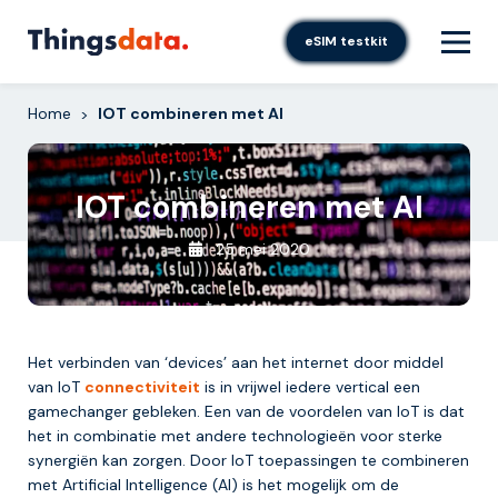
Skip
to
eSIM testkit
content
Home
IOT combineren met AI
>
IOT combineren met AI
25 mei 2020
Het verbinden van ‘devices’ aan het internet door middel
van IoT
connectiviteit
is in vrijwel iedere vertical een
gamechanger gebleken. Een van de voordelen van IoT is dat
het in combinatie met andere technologieën voor sterke
synergiën kan zorgen. Door IoT toepassingen te combineren
met Artificial Intelligence (AI) is het mogelijk om de