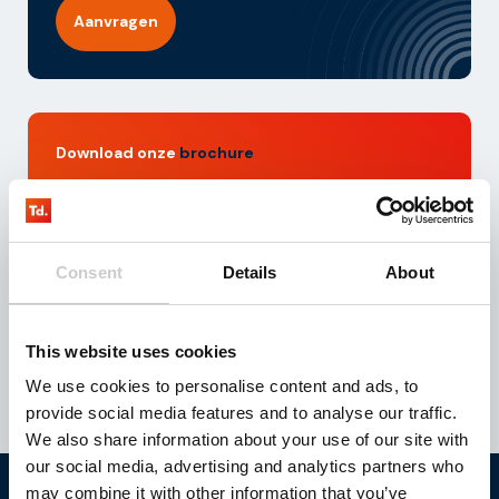
Aanvragen
Download onze
brochure
Bent u op zoek naar een geschikte IoT partner voor
uw bedrijfsactiviteiten? Download dan deze
brochure en ontvang direct toegang tot waardevolle
inzichten over onze dienstverlening en IoT
Consent
Details
About
oplossingen.
Downloaden
This website uses cookies
We use cookies to personalise content and ads, to
provide social media features and to analyse our traffic.
We also share information about your use of our site with
our social media, advertising and analytics partners who
may combine it with other information that you’ve