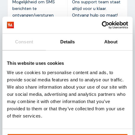
Mogelijkheid om SMS
Ons support team staat
berichten te
altijd voor u klaar.
ontvangen/versturen
Ontvang hulp op maat!
binnen de test.
Consent
Details
About
Veelgestelde vragen over
This website uses cookies
MFF2
We use cookies to personalise content and ads, to
provide social media features and to analyse our traffic.
We also share information about your use of our site with
Wat is MFF2?
our social media, advertising and analytics partners who
MFF2 (Miniaturized Form Factor 2) is het kleinste
may combine it with other information that you’ve
formaat dat rechtstreeks op de PCB van hardware
provided to them or that they’ve collected from your use
wordt gemonteerd. Dit zorgt voor ruimtebesparing
of their services.
waardoor hardware compact gemaakt kan worden. De
MFF2 simchip maakt monitoring en beheer van
installaties, apparatuur, en sensoren op afstand