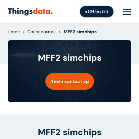
Skip
to
eSIM testkit
content
Home
Connectiviteit
MFF2 simchips
>
>
MFF2 simchips
Neem contact op
MFF2 simchips