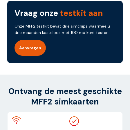
Vraag onze
testkit aan
Onze MFF2 testkit bevat drie simchips waarmee u
drie maanden kosteloos met 100 mb kunt testen.
Aanvragen
Ontvang de meest geschikte
MFF2 simkaarten