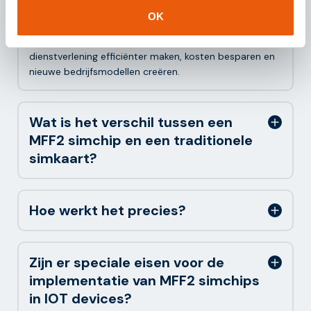
mogelijk. De data wordt vervolgens via 2G tot 5G, NB-
OK
IoT of LTE-M uitgelezen en gerouteerd naar de cloud.
Met de simkaarten kunt u bedrijfsprocessen en
dienstverlening efficiënter maken, kosten besparen en
nieuwe bedrijfsmodellen creëren.
Wat is het verschil tussen een
MFF2 simchip en een traditionele
simkaart?
Hoe werkt het precies?
Zijn er speciale eisen voor de
implementatie van MFF2 simchips
in IOT devices?